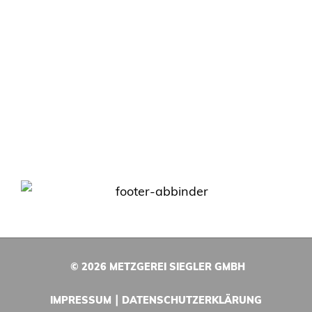
14.00 BIS 18.00 UHR
SAMSTAG 07.00 BIS 12.00 UHR
(MONTAG- UND DIENSTAGNACHMITTAG
GESCHLOSSEN)
© 2026 METZGEREI SIEGLER GMBH
IMPRESSUM
DATENSCHUTZERKLÄRUNG